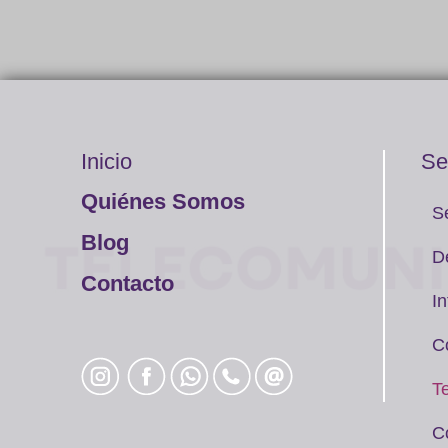
Inicio
Se
Quiénes Somos
S
Blog
D
Contacto
In
C
T
C