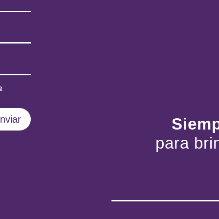
e
nviar
Siemp
para bri