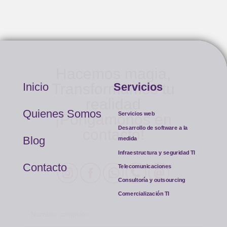
Hacemos magia,
Inicio
Transformamos tu
Servicios
realidad
Quienes Somos
Servicios web
¡Pongámonos en
Desarrollo de software a la
contacto!
Blog
medida
Infraestructura y seguridad TI
Contacto
Telecomunicaciones
Consultoría y outsourcing
Comercialización TI